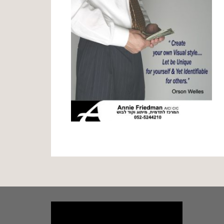
נגן
וידאו