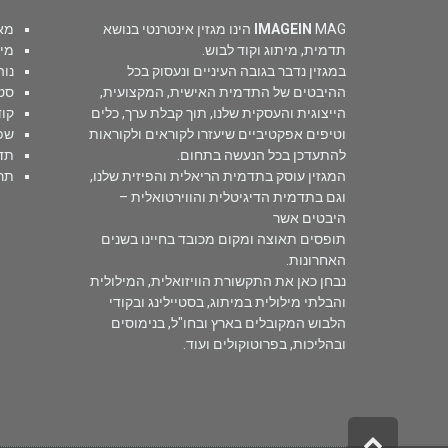
IMAGEIN
MAG הינו מגזין אינטרנטי בנושא
מא
תדמית, מיתוג וקוד לבוש.
מי
במגזין נדבר בגובה העיניים ונעסוק בכל
נוה
ההיבטים של התדמית האישית, המקצועית,
סטי
הייצוגית והעסקית שלנו, תוך קבלת ערך, כלים
קוד
וטיפים אפקטיביים שיעזרו לקוראים ולקוראות
שפ
להתעדכן בכל הנעשה בתחום.
תד
המגזין עוסק בתדמית הריאלית והפיזית שלנו,
תר
וגם בתדמית הדיגיטלית והווירטואלית –
היבטים אשר
תופסים תאוצה ומקום מכובד בחיינו בשנים
האחרונות.
נבחן כאן את התקשורת הוויזואלית, המילולית
והבלתי מילולית במיתוג, בסטיילינג ובקודי
הלבוש המקובלים בארץ ובחו"ל, בנימוסים
ובהליכות, בפרוטוקולים ועוד.
גלילה