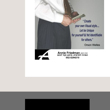
נגן
וידאו