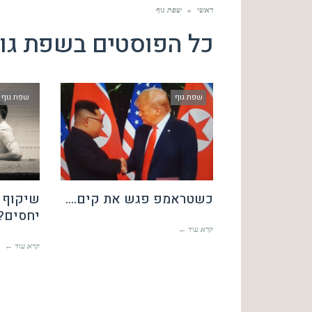
ראשי
»
שפת גוף
כל הפוסטים ב
שפת גו
שפת גוף
שפת גוף
כשטראמפ פגש את קים….
שיקוף –
יחסים?
קרא עוד ←
קרא עוד ←