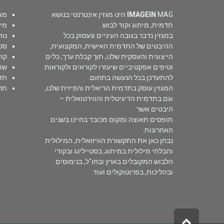
IMAGEIN
MAG הינו מגזין אינטרנטי בנושא
מא
תדמית, מיתוג וקוד לבוש.
מי
במגזין נדבר בגובה העיניים ונעסוק בכל
נוה
ההיבטים של התדמית האישית, המקצועית,
סטי
הייצוגית והעסקית שלנו, תוך קבלת ערך, כלים
קוד
וטיפים אפקטיביים שיעזרו לקוראים ולקוראות
שפ
להתעדכן בכל הנעשה בתחום.
תד
המגזין עוסק בתדמית הריאלית והפיזית שלנו,
תר
וגם בתדמית הדיגיטלית והווירטואלית –
היבטים אשר
תופסים תאוצה ומקום מכובד בחיינו בשנים
האחרונות.
נבחן כאן את התקשורת הוויזואלית, המילולית
והבלתי מילולית במיתוג, בסטיילינג ובקודי
הלבוש המקובלים בארץ ובחו"ל, בנימוסים
ובהליכות, בפרוטוקולים ועוד.
גלילה