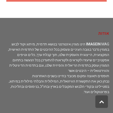
אודות
MAG הינו מגזין אינטרנטי בנושא תדמית, מיתוג וקוד לבוש.
IMAGEIN
במגזין נדבר בגובה העיניים ונעסוק בכל ההיבטים של התדמית האישית,
המקצועית, הייצוגית והעסקית שלנו, תוך קבלת ערך, כלים וטיפים
אפקטיביים שיעזרו לקוראים ולקוראות להתעדכן בכל הנעשה בתחום.
המגזין עוסק בתדמית הריאלית והפיזית שלנו, וגם בתדמית הדיגיטלית
והווירטואלית – היבטים אשר
תופסים תאוצה ומקום מכובד בחיינו בשנים האחרונות.
נבחן כאן את התקשורת הוויזואלית, המילולית והבלתי מילולית במיתוג,
בסטיילינג ובקודי הלבוש המקובלים בארץ ובחו"ל, בנימוסים ובהליכות,
בפרוטוקולים ועוד.
גלילה
לראש
העמוד