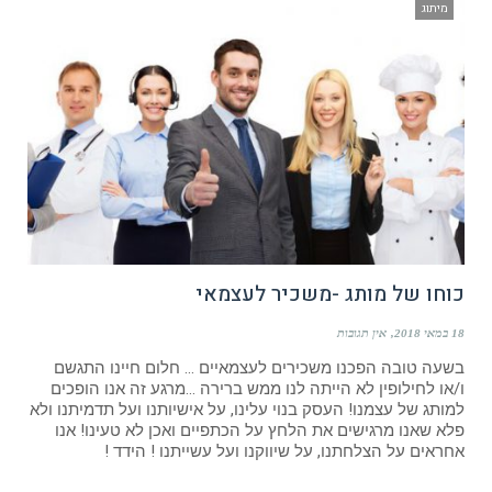
מיתוג
כוחו של מותג -משכיר לעצמאי
18 במאי 2018
אין תגובות
בשעה טובה הפכנו משכירים לעצמאיים … חלום חיינו התגשם
ו/או לחילופין לא הייתה לנו ממש ברירה …מרגע זה אנו הופכים
למותג של עצמנו! העסק בנוי עלינו, על אישיותנו ועל תדמיתנו ולא
פלא שאנו מרגישים את הלחץ על הכתפיים ואכן לא טעינו! אנו
אחראים על הצלחתנו, על שיווקנו ועל עשייתנו ! הידד !