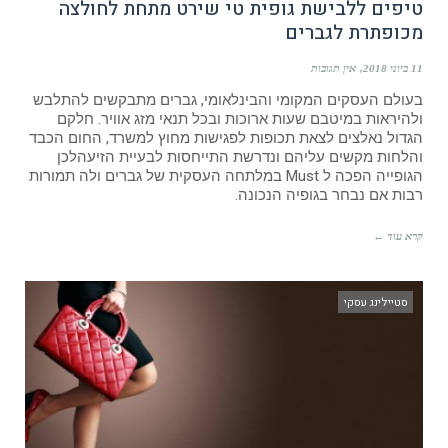
טיפים ללבישת גופית טי שירט מתחת לחולצה
מכופתרת לגברים
11 ביוני 2018
אין תגובות
בעולם העסקים המקומי והבינלאומי, גברים מתבקשים להתלבש
ולהיראות במיטבם שעות ארוכות ובכל תנאי מזג אוויר. חלקם
הגדול נאלצים לצאת תכופות לפגישות מחוץ למשרד, החום הכבד
והלחות מקשים עליהם ונדרשת התייחסות לבעיית הזיעהלכן
הגופייה הפכה ל Must במלתחה העסקית של גברים ולה תמורות
רבות אם נבחר בגופיה הנכונה.
קרא עוד ←
סטיילינג עסקי