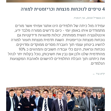
4 טיפים לנוכחות מנצחת וכריזמטית למורה
23 באפריל 2018
אין תגובות
עמידה מול כיתה של תלמידים הינו אתגר אמיתי אשר מורים
מתמודדים איתו באופן יומי - כיום נדרשים ממורה מלבד ידע,
אינטלגנציה רגשית מפותחת, יכולות פדגוגיות ודידקטיות גם
נוכחות מנצחת וכריזמטית. השגת תדמית מנצחת תעזור למורה
להשיג ביטחון עצמי תוך העברת מסרים ממוקדים ומדויקים.
נוכחות ונראות, הינם כלי עבודה חשובים והמהווים כ 93%
מהתדמית שלנו ולכן אם נבין את חשיבותן, נוכל בקלות יתר לנהל
את כיתתנו תוך הובלת התלמידים להישגים ולאהבת המקצועות
הנלמדים.
קרא עוד ←
תדמית