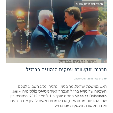
תרבות ותקשורת עסקית
תרבות ותקשורת עסקית הנהוגים בברזיל
30 בדצמבר 2018
אין תגובות
ראש ממשלת ישראל, מר בנימין נתניהו נסע השבוע לטקס
השבעה של נשיא ברזיל הנבחר זָ'אִיר מֶסִיאָס בּוֹלְסוֹנָארוּ - Jair
Messias Bolsonaro.הטקס יערך ב 1 לינואר 2019. היחסים בין
שתי המדינות מתחממים, וזו הזדמנות חגיגית לרענן את הנהגים
ואת התקשורת העסקית עם ברזיל.