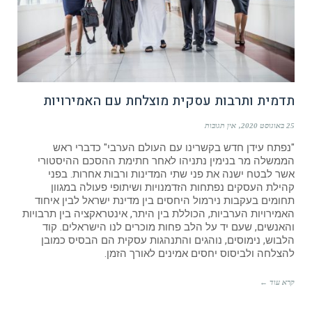
תדמית ותרבות עסקית מוצלחת עם האמירויות
25 באוגוסט 2020
אין תגובות
"נפתח עידן חדש בקשרינו עם העולם הערבי" כדברי ראש
הממשלה מר בנימין נתניהו לאחר חתימת ההסכם ההיסטורי
אשר לבטח ישנה את פני שתי המדינות ורבות אחרות. בפני
קהילת העסקים נפתחות הזדמנויות ושיתופי פעולה במגוון
תחומים בעקבות נירמול היחסים בין מדינת ישראל לבין איחוד
האמירויות הערביות, הכוללת בין היתר, אינטראקציה בין תרבויות
והאנשים, שעם יד על הלב פחות מוכרים לנו הישראלים. קוד
הלבוש, נימוסים, נוהגים והתנהגות עסקית הם הבסיס כמובן
להצלחה ולביסוס יחסים אמינים לאורך הזמן.
קרא עוד ←