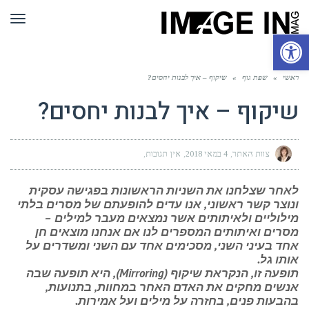
תפר
פתח סרגל נגישות
ראשי
»
שפת גוף
»
שיקוף – איך לבנות יחסים?
שיקוף – איך לבנות יחסים?
צוות האתר
4 במאי 2018
אין תגובות
לאחר שצלחנו את השניות הראשונות בפגישה עסקית
ונוצר קשר ראשוני, אנו עדים להופעתם של מסרים בלתי
מילוליים ולאיתותים אשר נמצאים מעבר למילים –
מסרים ואיתותים המספרים לנו אם אנחנו מוצאים חן
אחד בעיני השני, מסכימים אחד עם השני ומשדרים על
אותו גל.
תופעה זו, הנקראת שיקוף (Mirroring), היא תופעה שבה
אנשים מחקים את האדם האחר במחוות, בתנועות,
בהבעות פנים, בחזרה על מילים ועל אמירות.