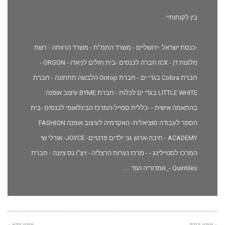
בין לקוחותיי:
-כנסת ישראל -ירושליים - משרד התמ"ת - משרד הרווחה - רשת
מלונות דן - ICX חברה לכנסים -בית חולים לניאדו - ORGON -
חברת Cobra בגדי ים - חברת Ontop הלבשה תחתונה - חברת
LITTLE WHITE בגדי ים לכלות - חברת BYME עיצוב אופנה
בהתאמה אישית - -כללית סמייל-המרכז הבינלאומי לכנסים -בית
הספר לעבודה סוציאלית- האקדמיה לעיצוב אופנה FASHION
ACADEMY - חיבה-ארגון גני ילדים פרטיים- JOYCE- אורלי שי
המרכז לסטיילינג - - מרכז נערות הרצליה - ויצ"ו נס ציונה - חברת
Quintiles -, אמדוריה ועוד .....
« פוסט קודם
פוסט הבא »