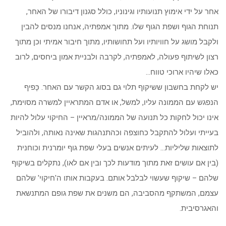
אחר על ידי אימוץ תנועותיו וגינוניו, כולל סגנון דיבורו של האחר,
תנוחת הגוף ושפת הגוף שלו. מתוך אמפתיה, אנחנו מנסים להבין
ולקבל מושג על חוויותיו ועל תחושותיו, מתוך חיבור אמיתי וכן מתוך
רצון לשיתוף פעולה, לאמפתיה, לקרבה ולבניית אמון ביחסים, לרוב
כאלו שיהיו ארוכי טווח…
יש לקחת בחשבון ששיקוף תלוי גם בסוג הקשר עם האחר. כָּפיף
הנפגש עם הממונה עליו, למשל, או אדם המתראיין למשרה מסוימת,
אינו יכול לחקות כל תנועה של הממונה/מראיין – החיקוי עלול להיות
בעייתי ועלול להתקבל כחוצפה וכהתנהגות שאינה נאותה, ולהוביל
לתוצאות שליליות… לעיתים אנשים בעלי שפת גוף יומרנית וכוחנית
(בין אם עושים זאת מתוך מודעות לכך ובין אם לאו), נתקלים בשיקוף
שלהם – שיקוף שעשוי לבלבל אותם. בעקבות אותו ה'חיקוי' שלהם
עצמם, המשתקף מהסביבה, הם משנים את שפת גופם המתנשאת
והאגרסיבית.