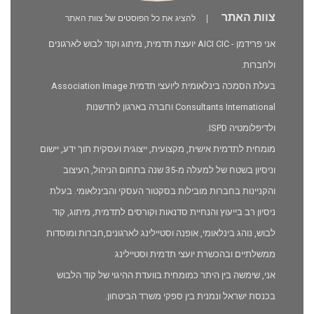
צוות האתר
|
להציג את כל הפוסטים של צוות האתר
אני פרידמן - AICI CIC יועצת תדמית, מיתוג וקוד לבוש לארגונים
ולחברות.
בעלת הסמכה בינלאומית ליועצי תדמית Association Image
Consultants International וחברה בארגון לחדשנות
ולדיפלומטיה ISPD.
מומחית לתדמית אישית, מקצועית, ייצוגית ועסקית תוך ידע, יישום
וניסיון בשטח של למעלה מ-35 שנה בתחום הניהול, העיצוב
והקניינות בחברות מובילות בסקטור העסקי והבינלאומי. בעלת
ניסיון רב בייעוץ והנחיית סדנאות וקורסים לתדמית, מיתוג, קוד
לבוש, נוהג בינלאומי, אופנה וסטיילינג לארגונים,חברות ומוסדות
ממשלתיים ובהכשרת יועצי תדמית וסטיילינג
אני, שימשה בין היתר כמומחית בוועדת ההיגוי של קוד הלבוש
בכנסת ישראל ונמנית בין ספקי משרד הביטחון.