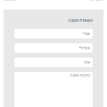
השארת תגובה
שם:*
אימייל*
אתר:
תגובה