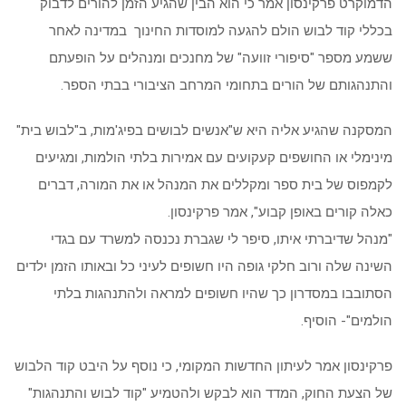
הדמוקרט פרקינסון אמר כי הוא הבין שהגיע הזמן להורים לדבוק
בכללי קוד לבוש הולם להגעה למוסדות החינוך במדינה לאחר
ששמע מספר "סיפורי זוועה" של מחנכים ומנהלים על הופעתם
והתנהגותם של הורים בתחומי המרחב הציבורי בבתי הספר.
המסקנה שהגיע אליה היא ש"אנשים לבושים בפיג'מות, ב"לבוש בית"
מינימלי או החושפים קעקועים עם אמירות בלתי הולמות, ומגיעים
לקמפוס של בית ספר ומקללים את המנהל או את המורה, דברים
כאלה קורים באופן קבוע", אמר פרקינסון.
"מנהל שדיברתי איתו, סיפר לי שגברת נכנסה למשרד עם בגדי
השינה שלה ורוב חלקי גופה היו חשופים לעיני כל ובאותו הזמן ילדים
הסתובבו במסדרון כך שהיו חשופים למראה ולהתנהגות בלתי
הולמים"- הוסיף.
פרקינסון אמר לעיתון החדשות המקומי, כי נוסף על היבט קוד הלבוש
של הצעת החוק, המדד הוא לבקש ולהטמיע "קוד לבוש והתנהגות"