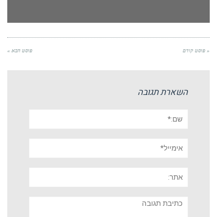
« פוסט קודם
פוסט הבא »
השארת תגובה
שם:*
אימייל*
אתר:
תגובה