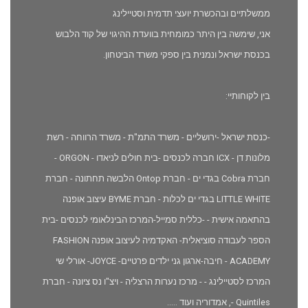
ממשלתיים ובהכשרת יועצי תדמית וסטיילינג
אני, שימשה בין היתר כמומחית בוועדת ההיגוי של קוד הלבוש
בכנסת ישראל ונמנית בין ספקי משרד הביטחון.
בין לקוחותיי:
-כנסת ישראל -ירושליים - משרד התמ"ת - משרד הרווחה - רשת
מלונות דן - ICX חברה לכנסים -בית חולים לניאדו - ORGON -
חברת Cobra בגדי ים - חברת Ontop הלבשה תחתונה - חברת
LITTLE WHITE בגדי ים לכלות - חברת BYME עיצוב אופנה
בהתאמה אישית - -כללית סמייל-המרכז הבינלאומי לכנסים -בית
הספר לעבודה סוציאלית- האקדמיה לעיצוב אופנה FASHION
ACADEMY - חיבה-ארגון גני ילדים פרטיים- JOYCE- אורלי שי
המרכז לסטיילינג - - מרכז נערות הרצליה - ויצ"ו נס ציונה - חברת
Quintiles -, אמדוריה ועוד .....