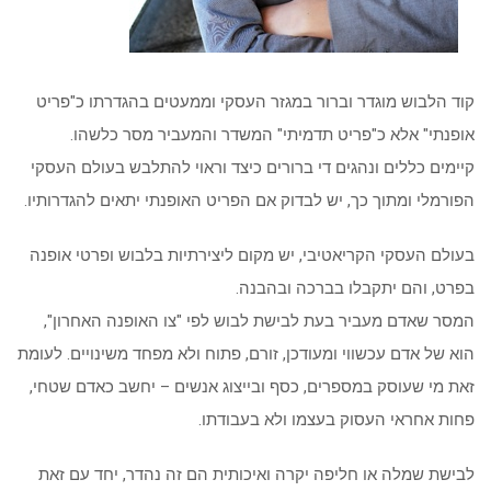
קוד הלבוש מוגדר וברור במגזר העסקי וממעטים בהגדרתו כ"פריט
אופנתי" אלא כ"פריט תדמיתי" המשדר והמעביר מסר כלשהו.
קיימים כללים ונהגים די ברורים כיצד וראוי להתלבש בעולם העסקי
הפורמלי ומתוך כך, יש לבדוק אם הפריט האופנתי יתאים להגדרותיו.
בעולם העסקי הקריאטיבי, יש מקום ליצירתיות בלבוש ופרטי אופנה
בפרט, והם יתקבלו בברכה ובהבנה.
המסר שאדם מעביר בעת לבישת לבוש לפי "צו האופנה האחרון",
הוא של אדם עכשווי ומעודכן, זורם, פתוח ולא מפחד משינויים. לעומת
זאת מי שעוסק במספרים, כסף ובייצוג אנשים – יחשב כאדם שטחי,
פחות אחראי העסוק בעצמו ולא בעבודתו.
לבישת שמלה או חליפה יקרה ואיכותית הם זה נהדר, יחד עם זאת