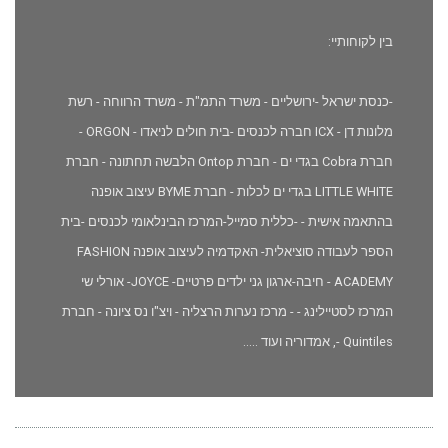
בין לקוחותיי:
-כנסת ישראל -ירושליים - משרד התמ"ת - משרד הרווחה - רשת
מלונות דן - ICX חברה לכנסים -בית חולים לניאדו - ORGON -
חברת Cobra בגדי ים - חברת Ontop הלבשה תחתונה - חברת
LITTLE WHITE בגדי ים לכלות - חברת BYME עיצוב אופנה
בהתאמה אישית - -כללית סמייל-המרכז הבינלאומי לכנסים -בית
הספר לעבודה סוציאלית- האקדמיה לעיצוב אופנה FASHION
ACADEMY - חיבה-ארגון גני ילדים פרטיים- JOYCE- אורלי שי
המרכז לסטיילינג - - מרכז נערות הרצליה - ויצ"ו נס ציונה - חברת
Quintiles -, אמדוריה ועוד .....