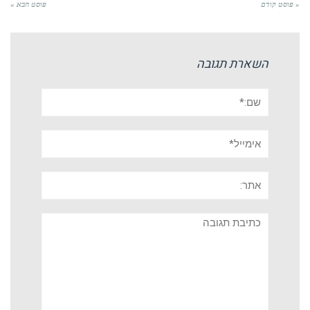
« פוסט קודם
פוסט הבא »
השארת תגובה
שם:*
אימייל*
אתר:
תגובה