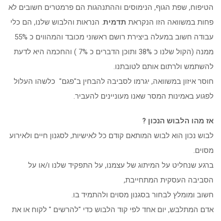
הטיפוח, שפת הגוף, הנימוסים וההתנהגות הם פרמטרים חשובים לא
פחות במשוואה הזו הנקראת
תדמית
. הנראות והלבוש שלנו, הם כלי
עבודה חשוב במעלה ביצירת רושם ראשוני מכובד והמהווים כ 55%
ממנה (הקול שלנו כ 38% ותוכן הדברים כ 7% ) והחכמה היא לדעת
להשתמש ולרתום אותם לטובתנו.
חוסר איזון במשוואה, יגרמו לסביבה להבחין ב"פגם" כלשהו העלול
לפגוע באמינות המסר שאנו מעוניינים להעביר.
אז מהו הלבוש הנכון ?
לבוש נכון הוא לבוש המותאם קודם כל לאישיות, לסגנון חיים ולאירוע
מסוים.
ברגע שנחליט על המיתוג של עצמנו, על התפקיד שלנו ו/או על
הסביבה העסקית המתחייבת,
חשוב ומומלץ לבחור בסגנון מסוים ולהתמיד בו.
אדם המתלבש, יום אחד לפי קוד הלבוש כדי "להרשים " לקוח או את