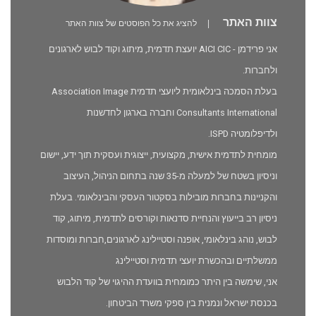
צוות האתר
|
להציג את כל הפוסטים של צוות האתר
אני פרידמן - AICI CIC יועצת תדמית, מיתוג וקוד לבוש לארגונים
ולחברות.
בעלת הסמכה בינלאומית ליועצי תדמית Association Image
Consultants International וחברה בארגון לחדשנות
ולדיפלומטיה ISPD.
מומחית לתדמית אישית, מקצועית, ייצוגית ועסקית תוך ידע, יישום
וניסיון בשטח של למעלה מ-35 שנה בתחום הניהול, העיצוב
והקניינות בחברות מובילות בסקטור העסקי והבינלאומי. בעלת
ניסיון רב בייעוץ והנחיית סדנאות וקורסים לתדמית, מיתוג, קוד
לבוש, נוהג בינלאומי, אופנה וסטיילינג לארגונים,חברות ומוסדות
ממשלתיים ובהכשרת יועצי תדמית וסטיילינג
אני, שימשה בין היתר כמומחית בוועדת ההיגוי של קוד הלבוש
בכנסת ישראל ונמנית בין ספקי משרד הביטחון.