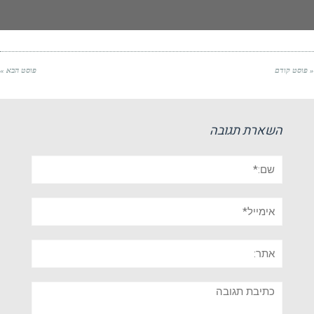
« פוסט קודם
פוסט הבא »
השארת תגובה
שם:*
אימייל*
אתר:
תגובה