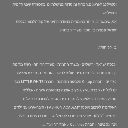
וסטיילינג לארגונים,חברות ומוסדות ממשלתיים ובהכשרת יועצי תדמית
וסטיילינג
אני, שימשה בין היתר כמומחית בוועדת ההיגוי של קוד הלבוש בכנסת
ישראל ונמנית בין ספקי משרד הביטחון.
בין לקוחותיי:
-כנסת ישראל -ירושליים - משרד התמ"ת - משרד הרווחה - רשת מלונות
דן - ICX חברה לכנסים -בית חולים לניאדו - ORGON - חברת Cobra
בגדי ים - חברת Ontop הלבשה תחתונה - חברת LITTLE WHITE בגדי
ים לכלות - חברת BYME עיצוב אופנה בהתאמה אישית - -כללית
סמייל-המרכז הבינלאומי לכנסים -בית הספר לעבודה סוציאלית-
האקדמיה לעיצוב אופנה FASHION ACADEMY - חיבה-ארגון גני ילדים
פרטיים- JOYCE- אורלי שי המרכז לסטיילינג - - מרכז נערות הרצליה -
ויצ"ו נס ציונה - חברת Quintiles -, אמדוריה ועוד .....