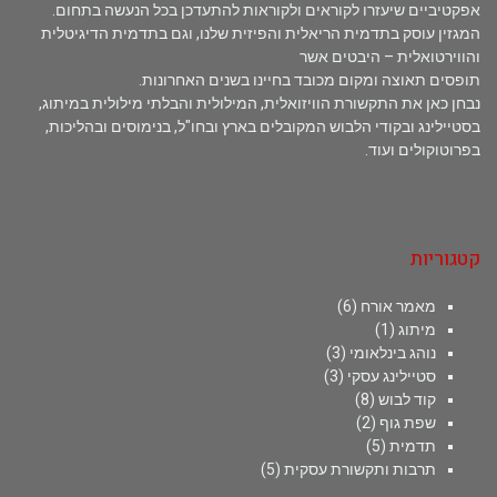
אפקטיביים שיעזרו לקוראים ולקוראות להתעדכן בכל הנעשה בתחום.
המגזין עוסק בתדמית הריאלית והפיזית שלנו, וגם בתדמית הדיגיטלית
והווירטואלית – היבטים אשר
תופסים תאוצה ומקום מכובד בחיינו בשנים האחרונות.
נבחן כאן את התקשורת הוויזואלית, המילולית והבלתי מילולית במיתוג,
בסטיילינג ובקודי הלבוש המקובלים בארץ ובחו"ל, בנימוסים ובהליכות,
בפרוטוקולים ועוד.
קטגוריות
מאמר אורח
(6)
מיתוג
(1)
נוהג בינלאומי
(3)
סטיילינג עסקי
(3)
קוד לבוש
(8)
שפת גוף
(2)
תדמית
(5)
תרבות ותקשורת עסקית
(5)